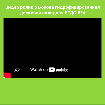
Видео ролик о Борона гидрофицированная
дисковая складная БГДС-8*4