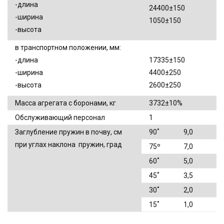
-длина
24400±150
-ширина
1050±150
-высота
в транспортном положении, мм:
-длина
17335±150
-ширина
4400±250
-высота
2600±250
Масса агрегата с боронами, кг
3732±10%
Обслуживающий персонал
1
Заглубление пружин в почву, см
90˚
9,0
при углах наклона пружин, град
75º
7,0
60˚
5,0
45˚
3,5
30˚
2,0
15˚
1,0