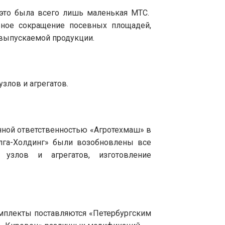
это был
а
всего лишь маленькая МТС.
льное сокращение посевных площадей
,
 выпускаемой продукции.
злов и агрегатов.
енной ответственностью «Агротехмаш» в
олга-Холдинг» были возобновлены все
 узлов и агрегатов, изготовление
плекты поставляются «Петербургским