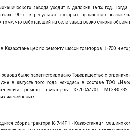
механического завода уходит в далекий
1942
год
.
Т
огда 
ачале 90-х, в результате которых произошло значите
 тому, что работающий на селе завод резко снизил объем
 Казахстане цех по ремонту шасси тракторов К-700 и его у
о завода было зарегистрировано Товарищество с огранич
 уже в августе того года, находясь в составе ТОО «Ив
тальный ремонт тракторов К-700А/701 МТЗ-80/82,
х частей к ним.
дится сборка трактора К-744Р1 «Казахстанец»
,
машиноком