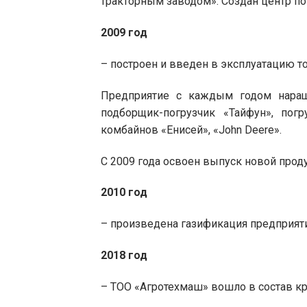
тракторным заводом». Создан центр п
2009 год
– построен и введен в эксплуатацию то
Предприятие с каждым годом наращ
подборщик-погрузчик «Тайфун», пог
комбайнов «Енисей», «John Deere».
С 2009 года освоен выпуск новой прод
2010
год
– произведена газификация предприяти
2018 год
– ТОО «Агротехмаш» вошло в состав к