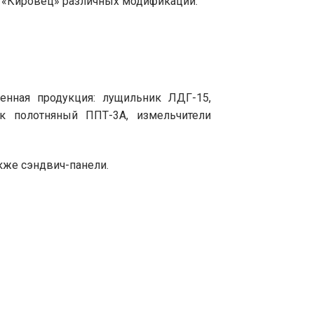
в «Кировец» различных модификаций.
нная продукция: лущильник ЛДГ-15,
ик полотняный ППТ-3А, измельчители
акже сэндвич-панели.