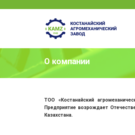
Skip
to
content
О компании
ТОО «Костанайский агромеханичес
П
редприятие возрождает Отечестве
Казахстана.