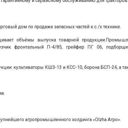
о гарантийному и сервисному обслуживанию для тракторо
рговый дом по продаже запасных частей к с /х технике.
ивает объёмы выпуска товарной продукции.Промышле
рузчик фронтальный П-4/85, грейфер ПГ 06, подборщ
укции: культиваторы КШЗ-13 и КСС-10, борона БСП-24, а т
я.
рупнейшего агропромышленного холдинга «Olzha Агро».