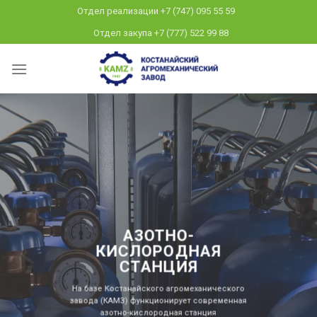
Skip
Отдел реализации +7 (747) 095 55 59
to
Отдел закупа +7 (777) 522 99 88
content
АЗОТНО-
КИСЛОРОДНАЯ
СТАНЦИЯ
На базе Костанайского агромеханического
завода (КАМЗ) функционирует современная
азотно-кислородная станция