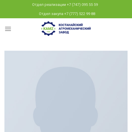
Skip
Отдел реализации +7 (747) 095 55 59
to
Отдел закупа +7 (777) 522 99 88
content