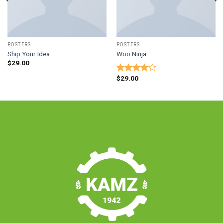
POSTERS
POSTERS
Ship Your Idea
Woo Ninja
$
29.00
$
29.00
Оценка
4.00
из
5