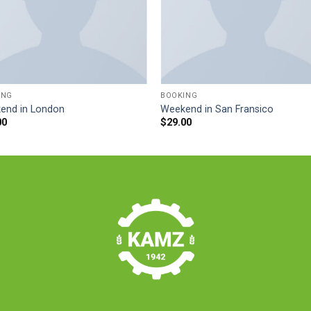
ING
BOOKING
end in London
Weekend in San Fransico
00
$
29.00