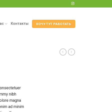
ас
Контакты
ХОЧУ ТУТ РАБОТАТЬ
consectetuer
nummy nibh
dolore magna
 enim ad minim