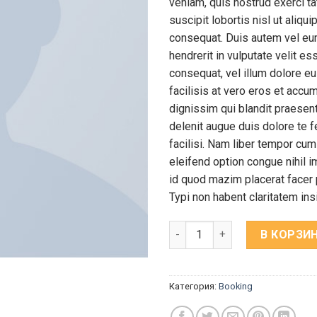
veniam, quis nostrud exerci ta
suscipit lobortis nisl ut aliq
consequat. Duis autem vel eum 
hendrerit in vulputate velit e
consequat, vel illum dolore eu
facilisis at vero eros et accu
dignissim qui blandit praesent
delenit augue duis dolore te f
facilisi. Nam liber tempor cum
eleifend option congue nihil 
id quod mazim placerat face
Typi non habent claritatem in
Количество Yoga Course
В КОРЗИ
Категория:
Booking