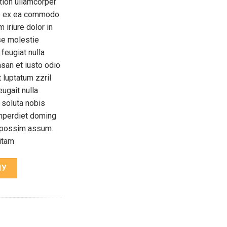
tion ullamcorper
uip ex ea commodo
iriure dolor in
sse molestie
 feugiat nulla
msan et iusto odio
 luptatum zzril
eugait nulla
 soluta nobis
imperdiet doming
r possim assum.
sitam
НУ