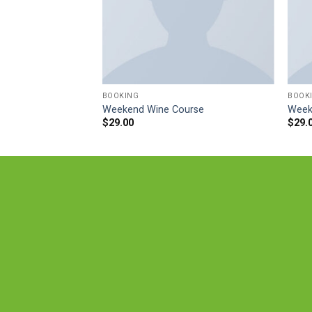
BOOKING
BOOK
l
Weekend Wine Course
Week
$
29.00
$
29.