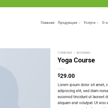
Главная
Продукция
Услуги
О н
ГЛАВНАЯ
/
BOOKING
Yoga Course
$
29.00
Lorem ipsum dolor sit amet, 
adipiscing elit, sed diam no
euismod tincidunt ut laoreet 
aliquam erat volutpat. Ut wisi