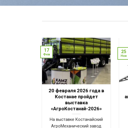
17
25
Фев
Ноя
 точный
20 февраля 2026 года в
й расчёт
Костанае пройдет
а
выставка
 CT AGRO
«АгроКостанай-2026»
упный проект по
На выставке Костанайский
ка техники с
АгроМеханический завод
абельности для