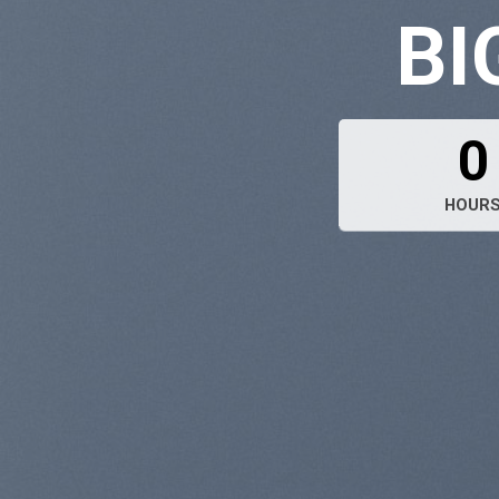
BI
0
HOUR