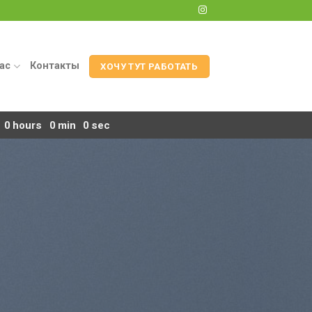
ас
Контакты
ХОЧУ ТУТ РАБОТАТЬ
0
hours
0
min
0
sec