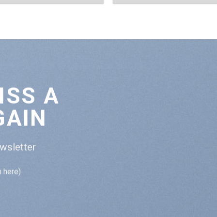
ISS A
GAIN
ewsletter
m here)