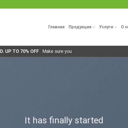
Главная
Продукция
Услуги
О н
ED. UP TO 70% OFF
Make sure you
It has finally started