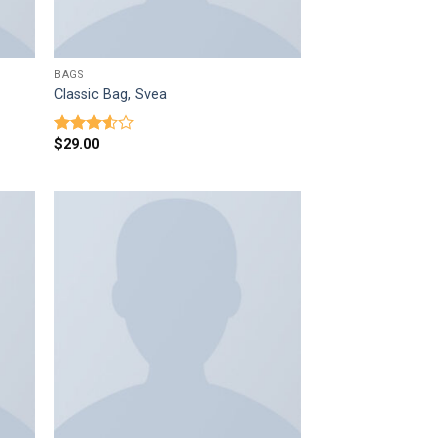
BAGS
Classic Bag, Svea
$
29.00
Оценка
3.50
из
5