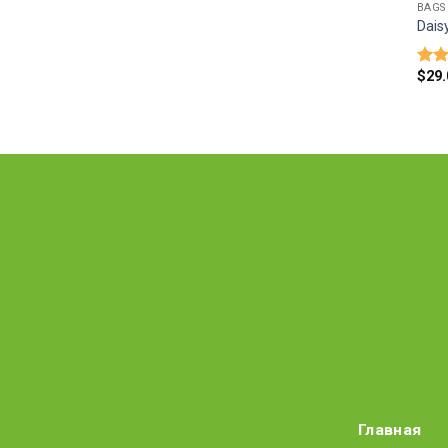
BAGS
Dais
$
29.
Оце
3.50
5
Главная