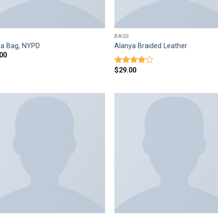
BAGS
ia Bag, NYPD
Alanya Braided Leather
00
$
29.00
Оценка
4.00
из
5