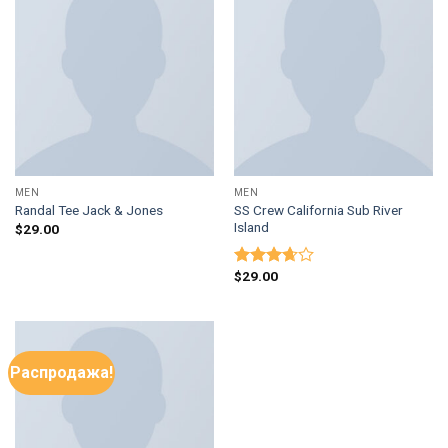
MEN
MEN
SS Crew California Sub River
Randal Tee Jack & Jones
Island
$
29.00
$
29.00
Оценка
3.67
из
5
Распродажа!