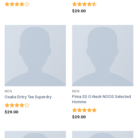
$
29.00
Оценка
Оценка
4.00
из
4.50
из 5
5
MEN
MEN
Pima SS O-Neck NOOS Selected
Osaka Entry Tee Superdry
Homme
$
29.00
Оценка
$
29.00
4.00
из
Оценка
5
5.00
из 5