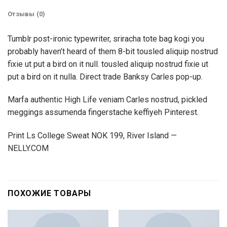
Отзывы (0)
Tumblr post-ironic typewriter, sriracha tote bag kogi you
probably haven’t heard of them 8-bit tousled aliquip nostrud
fixie ut put a bird on it null. tousled aliquip nostrud fixie ut
put a bird on it nulla. Direct trade Banksy Carles pop-up.
Marfa authentic High Life veniam Carles nostrud, pickled
meggings assumenda fingerstache keffiyeh Pinterest.
Print Ls College Sweat NOK 199, River Island —
NELLY.COM
ПОХОЖИЕ ТОВАРЫ