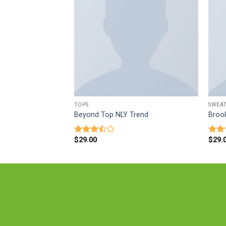
TOPS
SWEA
Beyond Top NLY Trend
Broo
$
29.00
$
29.
Оценка
Оцен
3.50
из
4.00
5
5