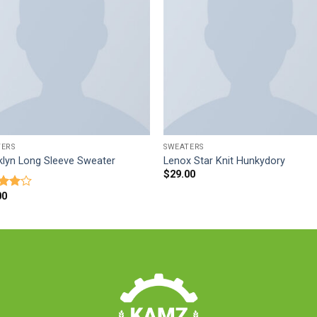
TERS
SWEATERS
klyn Long Sleeve Sweater
Lenox Star Knit Hunkydory
$
29.00
00
ка
из