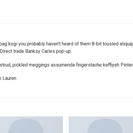
bag kogi you probably haven’t heard of them 8-bit tousled aliquip n
a. Direct trade Banksy Carles pop-up.
ostrud, pickled meggings assumenda fingerstache keffiyeh Pinter
h Lauren