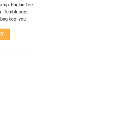
p-up. Raglan Tee
n. Tumblr post-
e bag kogi you.
m & Supply Ralph Lauren
НУ