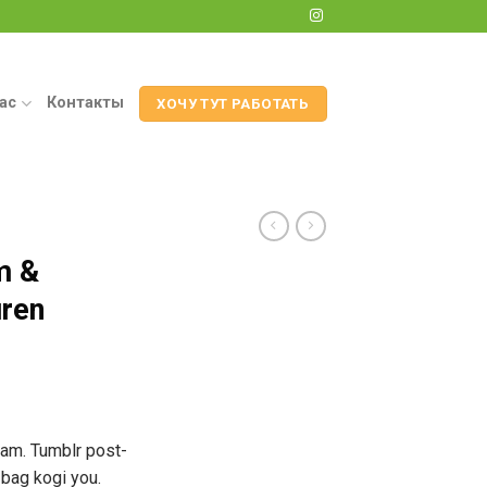
ас
Контакты
ХОЧУ ТУТ РАБОТАТЬ
m &
uren
iam. Tumblr post-
e bag kogi you.