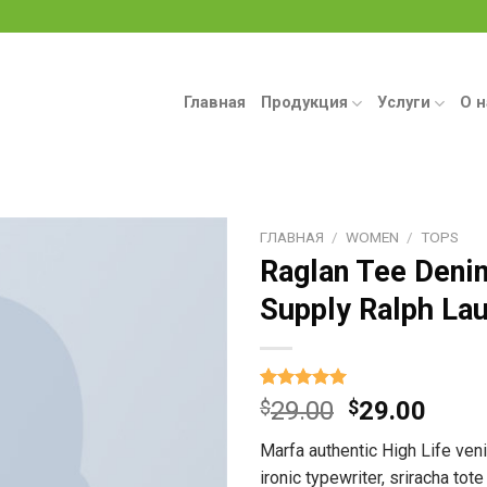
Главная
Продукция
Услуги
О н
ГЛАВНАЯ
/
WOMEN
/
TOPS
Raglan Tee Deni
Supply Ralph La
Рейтинг
1
$
29.00
$
29.00
5.00
из 5
на основе
Marfa authentic High Life ven
опроса
пользователя
ironic typewriter, sriracha tot